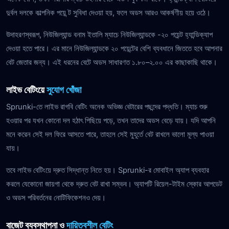
দুর্বল দলকে কাল্পনিক পয়ে ন্ট সুবিধা দেওয়া হয়, ফলে অডস আরও আকর্ষণীয় হয়ে ওঠে।
উদাহরণস্বরূপ, নিউজিল্যান্ড বনাম ইতালি ম্যাচে নিউজিল্যান্ডকে -২০ পয়েন্ট হ্যান্ডিক্যাপ
দেওয়া হতে পারে। এর মানে নিউজিল্যান্ডকে ২০ পয়েন্টের বেশি ব্যবধানে জিততে হবে আপনার
বেট জেতার জন্য। এই ধরনের বেটে অডস সাধারণত ১.৮০–২.০০ এর কাছাকাছি থাকে।
লাইভ বেটিংয়ে
সুযোগ খোঁজা
Sprunki-তে লাইভ রাগবি বেটিং অনেক অভিজ্ঞ বেটারের পছন্দের পদ্ধতি। ম্যাচ শুরু
হওয়ার পর যখন কোনো দল হঠাৎ পিছিয়ে পড়ে, তখন তাদের অডস বেড়ে যায়। যদি আপনি
মনে করেন সেই দল ফিরে আসতে পারে, তাহলে সেই মুহূর্তে বেট রাখলে ভালো মূল্য পাওয়া
যায়।
তবে লাইভ বেটিংয়ে দ্রুত সিদ্ধান্ত নিতে হয়। Sprunki-র মোবাইল অ্যাপ ব্যবহার
করলে যেকোনো জায়গা থেকে দ্রুত বেট রাখা সম্ভব। অ্যাপটি রিয়েল-টাইম স্কোর আপডেট
ও অডস পরিবর্তনের নোটিফিকেশনও দেয়।
বাজেট ব্যবস্থাপনা ও
দায়িত্বশীল বেটিং