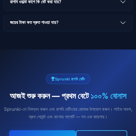
রাগবি ওয়ার্ল্ড কাপে কি বেট করা যায়?
জয়ের টাকা কত দ্রুত পাওয়া যায়?
Sprunki রাগবি বেটিং
আজই শুরু করুন — প্রথম বেটে
১০০% বোনাস
Sprunki-তে নিবন্ধন করুন এবং রাগবি বেটিংয়ের রোমাঞ্চ উপভোগ করুন। লাইভ অডস,
দ্রুত পেমেন্ট এবং বাংলায় সাপোর্ট — সব এক জায়গায়।