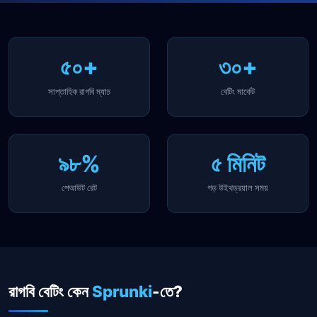
৫০+
৩০+
সাপ্তাহিক রাগবি ম্যাচ
বেটিং মার্কেট
৯৮%
৫ মিনিট
পেআউট রেট
গড় উইথড্রয়াল সময়
রাগবি বেটিং কেন
Sprunki
-তে?