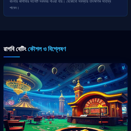
বাংলায় কাস্টমার সাপোর্ট সবসময় পাওয়া যায়। যেকোনো সমস্যায় তাৎক্ষণিক সাহায্য
পাবেন।
রাগবি বেটিং
কৌশল ও বিশ্লেষণ