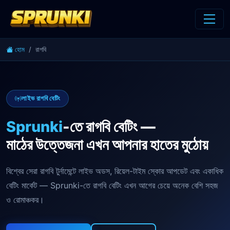
হোম
রাগবি
লাইভ রাগবি বেটিং
Sprunki
-তে রাগবি বেটিং —
মাঠের উত্তেজনা এখন আপনার হাতের মুঠোয়
বিশ্বের সেরা রাগবি টুর্নামেন্টে লাইভ অডস, রিয়েল-টাইম স্কোর আপডেট এবং একাধিক
বেটিং মার্কেট — Sprunki-তে রাগবি বেটিং এখন আগের চেয়ে অনেক বেশি সহজ
ও রোমাঞ্চকর।