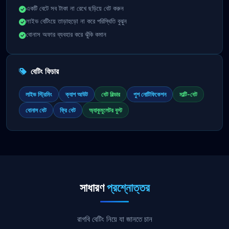
একটি বেটে সব টাকা না রেখে ছড়িয়ে বেট করুন
লাইভ বেটিংয়ে তাড়াহুড়ো না করে পরিস্থিতি বুঝুন
বোনাস অফার ব্যবহার করে ঝুঁকি কমান
বেটিং ফিচার
লাইভ স্ট্রিমিং
ক্যাশ আউট
বেট বিল্ডার
পুশ নোটিফিকেশন
মাল্টি-বেট
বোনাস বেট
ফ্রি বেট
অ্যাকুমুলেটর বুস্ট
সাধারণ
প্রশ্নোত্তর
রাগবি বেটিং নিয়ে যা জানতে চান