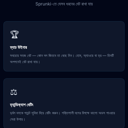
Sprunki-তে যেসব ধরনের বেট রাখা যায়
🏆
ম্যাচ উইনার
সবচেয়ে সহজ বেট — কোন দল জিতবে তা বেছে নিন। হোম, অ্যাওয়ে বা ড্র — তিনটি
অপশনেই বেট রাখা যায়।
⚖️
হ্যান্ডিক্যাপ বেটিং
দুর্বল দলকে পয়েন্ট সুবিধা দিয়ে বেটিং করুন। শক্তিশালী দলের বিপক্ষে ভালো অডস পাওয়ার
সেরা উপায়।