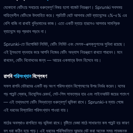
যেকোনো বেটিংয়ে সবচেয়ে গুরুত্বপূর্ণ বিষয় হলো বাজেট নিয়ন্ত্রণ। Sprunki সবসময়
দায়িত্বশীল বেটিংকে উৎসাহিত করে। প্রতিটি বেটে আপনার মোট ব্যালেন্সের ২%–৫% এর
বেশি বাজি না রাখাই বুদ্ধিমানের কাজ। এতে একটি ম্যাচে হারলেও আপনার সামগ্রিক
ব্যালেন্সে বড় প্রভাব পড়বে না।
Sprunki-তে ডিপোজিট লিমিট, বেটিং লিমিট এবং সেলফ-এক্সক্লুশনের সুবিধা রয়েছে।
এই টুলগুলো ব্যবহার করে আপনি নিজের বেটিং অভ্যাস নিয়ন্ত্রণে রাখতে পারবেন। মনে
রাখবেন, বেটিং বিনোদনের জন্য — আয়ের একমাত্র উৎস হিসেবে নয়।
রাগবি
পরিসংখ্যান
বিশ্লেষণ
সফল রাগবি বেটারদের একটি বড় অংশ পরিসংখ্যান বিশ্লেষণের উপর নির্ভর করেন। দলের
গড় পয়েন্ট স্কোর, ডিফেন্সিভ রেকর্ড, সেট-পিস সাফল্যের হার এবং লাইনআউট জয়ের শতাংশ
— এই তথ্যগুলো বেটিং সিদ্ধান্তে গুরুত্বপূর্ণ ভূমিকা রাখে। Sprunki-র ম্যাচ পেজে
এই ধরনের বিস্তারিত পরিসংখ্যান পাওয়া যায়।
মাঠের অবস্থাও রাগবিতে বড় ভূমিকা রাখে। বৃষ্টিতে ভেজা মাঠে সাধারণত কম পয়েন্ট হয় কারণ
বল ধরা কঠিন হয়ে পড়ে। এই ধরনের পরিস্থিতিতে আন্ডার বেট করা অনেক সময় লাভজনক