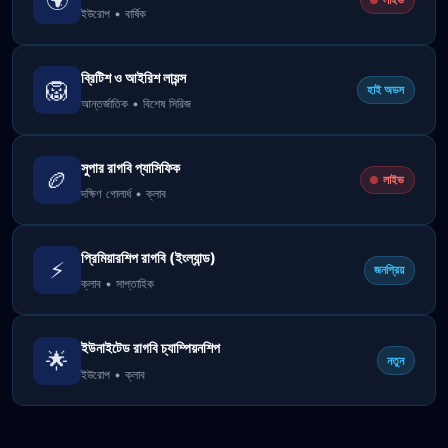
ইউরোপ • বার্ষিক
ব্রিটিশ ও আইরিশ লায়ন্স
🦁
হাই অডস
আন্তর্জাতিক • বিশেষ সিরিজ
সুপার রাগবি প্যাসিফিক
🏉
লাইভ
দক্ষিণ গোলার্ধ • ক্লাব
প্রিমিয়ারশিপ রাগবি (ইংল্যান্ড)
⚡
জনপ্রিয়
ক্লাব • সাপ্তাহিক
ইউনাইটেড রাগবি চ্যাম্পিয়নশিপ
🌟
নতুন
ইউরোপ • ক্লাব