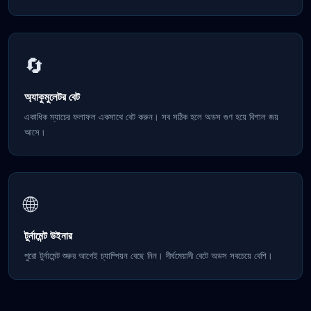
🔄
অ্যাকুমুলেটর বেট
একাধিক ম্যাচের ফলাফল একসাথে বেট করুন। সব সঠিক হলে অডস গুণ হয়ে বিশাল জয়
আসে।
🌐
টুর্নামেন্ট উইনার
পুরো টুর্নামেন্ট শুরুর আগেই চ্যাম্পিয়ন বেছে নিন। দীর্ঘমেয়াদী বেটে অডস সবচেয়ে বেশি।