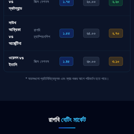
vs
সিক্স নেশনস
১.৭৫
২০.০০
২.২০
স্কটল্যান্ড
সাউথ
আফ্রিকা
রাগবি
১.৫৫
২৫.০০
২.৭০
vs
চ্যাম্পিয়নশিপ
আর্জেন্টিনা
ওয়েলস vs
সিক্স নেশনস
১.৪৫
২৮.০০
৩.১০
ইতালি
* অডসগুলো প্রতিনিধিত্বমূলক এবং ম্যাচ শুরুর আগে পরিবর্তন হতে পারে।
রাগবি
বেটিং মার্কেট