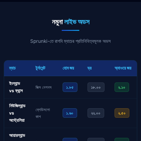
নমুনা
লাইভ অডস
Sprunki-তে রাগবি ম্যাচের প্রতিনিধিত্বমূলক অডস
ম্যাচ
টুর্নামেন্ট
হোম জয়
ড্র
অ্যাওয়ে জয়
ইংল্যান্ড
সিক্স নেশনস
১.৮৫
১৮.০০
২.১০
vs ফ্রান্স
নিউজিল্যান্ড
ব্লেডিসলো
vs
১.৬০
২২.০০
২.৫০
কাপ
অস্ট্রেলিয়া
আয়ারল্যান্ড