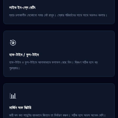
লাইভ ইন-প্লে বেটিং
ম্যাচ চলাকালীন যেকোনো সময় বেট রাখুন। স্কোর পরিবর্তনের সাথে সাথে অডসও বদলায়।
🎯
হাফ-টাইম / ফুল-টাইম
হাফ-টাইম ও ফুল-টাইমে আলাদাভাবে ফলাফল বেছে নিন। দ্বিগুণ সঠিক হলে বড়
পুরস্কার।
📊
মার্জিন অফ ভিক্টরি
জয়ী দল কত পয়েন্টের ব্যবধানে জিতবে তা নির্ধারণ করুন। সঠিক হলে অডস অনেক বেশি।