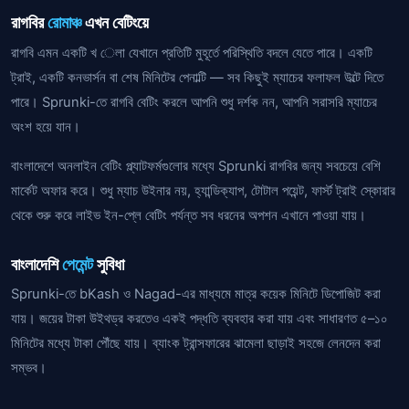
রাগবির
রোমাঞ্চ
এখন বেটিংয়ে
রাগবি এমন একটি খ েলা যেখানে প্রতিটি মুহূর্তে পরিস্থিতি বদলে যেতে পারে। একটি
ট্রাই, একটি কনভার্সন বা শেষ মিনিটের পেনাল্টি — সব কিছুই ম্যাচের ফলাফল উল্টে দিতে
পারে। Sprunki-তে রাগবি বেটিং করলে আপনি শুধু দর্শক নন, আপনি সরাসরি ম্যাচের
অংশ হয়ে যান।
বাংলাদেশে অনলাইন বেটিং প্ল্যাটফর্মগুলোর মধ্যে Sprunki রাগবির জন্য সবচেয়ে বেশি
মার্কেট অফার করে। শুধু ম্যাচ উইনার নয়, হ্যান্ডিক্যাপ, টোটাল পয়েন্ট, ফার্স্ট ট্রাই স্কোরার
থেকে শুরু করে লাইভ ইন-প্লে বেটিং পর্যন্ত সব ধরনের অপশন এখানে পাওয়া যায়।
বাংলাদেশি
পেমেন্ট
সুবিধা
Sprunki-তে bKash ও Nagad-এর মাধ্যমে মাত্র কয়েক মিনিটে ডিপোজিট করা
যায়। জয়ের টাকা উইথড্র করতেও একই পদ্ধতি ব্যবহার করা যায় এবং সাধারণত ৫–১০
মিনিটের মধ্যে টাকা পৌঁছে যায়। ব্যাংক ট্রান্সফারের ঝামেলা ছাড়াই সহজে লেনদেন করা
সম্ভব।