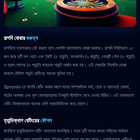
রাগবি বোঝার
গুরুত্ব
রাগবিতে সফলভাবে বেট করতে হলে খেলাটা ভালোভাবে বোঝা দরকার। রাগবি ইউনিয়নে ১৫
জন করে দুটি দল খেলে এবং ট্রাই (৫ পয়েন্ট), কনভার্সন (২ পয়েন্ট), পেনাল্টি গোল (৩ পয়েন্ট)
ও ড্রপ গোলের (৩ পয়েন্ট) মাধ্যমে পয়েন্ট অর্জন করা হয়। এই স্কোরিং সিস্টেম বোঝা
থাকলে টোটাল পয়েন্ট বেটিংয়ে অনেক সুবিধা হয়।
Sprunki-তে রাগবি বেটিং করার আগে দলের সাম্প্রতিক ফর্ম, হোম ও অ্যাওয়ে রেকর্ড,
মাঠের অবস্থা এবং মূল খেলোয়াড়দের ইনজুরি স্ট্যাটাস দেখে নেওয়া উচিত। এই তথ্যগুলো
বেটিং সিদ্ধান্তকে অনেক বেশি তথ্যভিত্তিক করে তোলে।
হ্যান্ডিক্যাপ বেটিংয়ের
কৌশল
রাগবিতে হ্যান্ডিক্যাপ বেটিং অত্যন্ত জনপ্রিয়। যখন দুটি দলের মধ্যে শক্তির পার্থক্য
অনেক বেশি, তখন সরাসরি ম্যাচ উইনার বেটে অডস খুব কম থাকে। হ্যান্ডিক্যাপ বেটিংয়ে